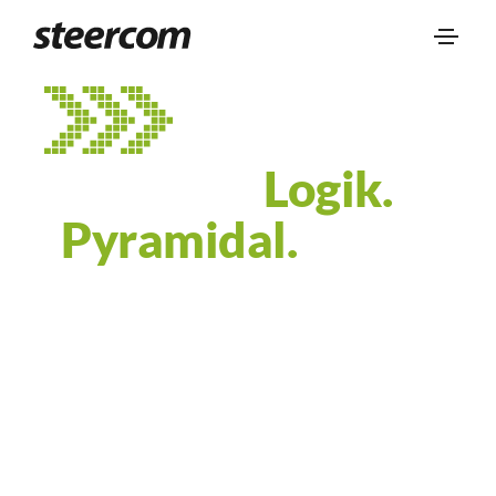
Struktur.
Fokus.
Pyramidal.
Logik.
Stay ahead of AI