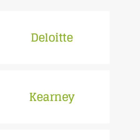
Deloitte
Seit 2018 coachen wir die Partner Pitches
Kearney
Programm
Partner lieben unser Relationship Sells