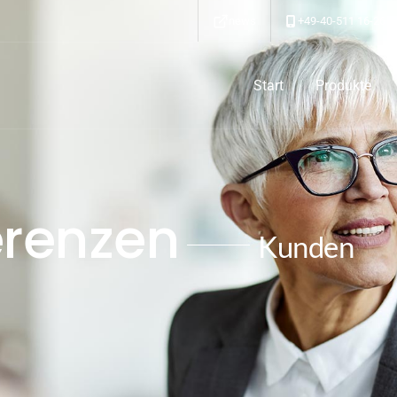
news
+49-40-511 16-26
Start
Produkte
erenzen
Kunden