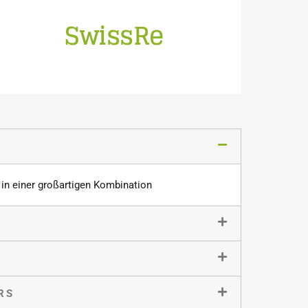
SwissRe
Online und vor Ort hoch über dem See
 in einer großartigen Kombination
RS