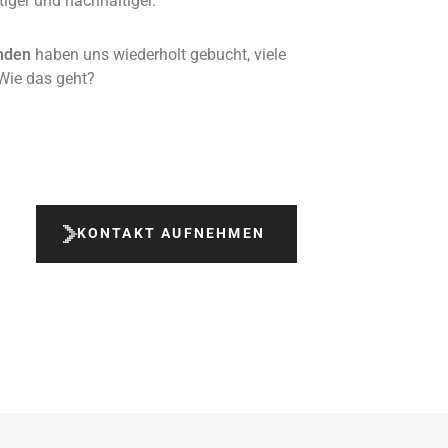
iger und nachhaltiger.
nden
haben uns wiederholt gebucht, viele
Wie das geht?
!
KONTAKT AUFNEHMEN