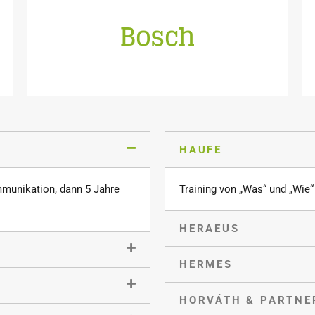
Bosch
etwas Neues gelernt
Alle Rechtsberater weltweit haben gerne
HAUFE
mmunikation, dann 5 Jahre
Training von „Was“ und „Wie“
HERAEUS
HERMES
HORVÁTH & PARTNE