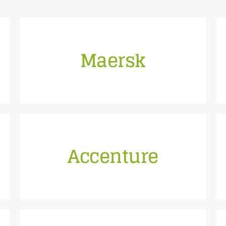
Herr Skou!
Maersk
Beispiel des CEO von Maersk. Vielen Dank,
verwenden wir in jeder Schulung ein
Seit unserem Aufenthalt in Kopenhagen
Accenture
Dübeln weiterentwickelt
Ca. 300 Berater im besserem Grübeln und