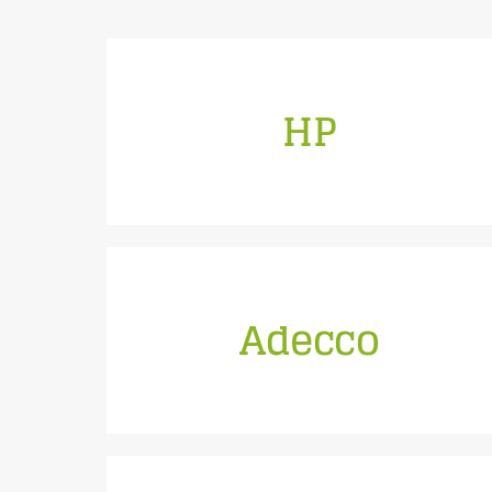
HP
einfliegen ließ
Der erste Kunde, der uns nach Menlo Park
maßgeschneidert wurde.
Adecco
von Harvard, McKinsey und steercom
an diesem Programm teil, das mit Zutaten
300 Top-Führungskräfte weltweit nahmen