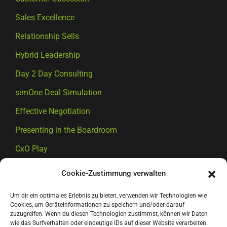
Sales Excellence
Relationship Sells
Hybrid Leadership
Day 2 Day Consulting
simOne Deal Simulation
Effective Negotiation
Presenting in the Boardroom
CxO Play
Big Deal Coaching
Cookie-Zustimmung verwalten
Executive Coaching
Um dir ein optimales Erlebnis zu bieten, verwenden wir Technologien wie
EIGER Coaching
Cookies, um Geräteinformationen zu speichern und/oder darauf
zuzugreifen. Wenn du diesen Technologien zustimmst, können wir Daten
Executive Development
wie das Surfverhalten oder eindeutige IDs auf dieser Website verarbeiten.