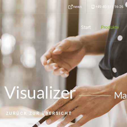
news
+49-40-511 16-26
Start
Produkte
 Visualizer
Ma
ZURÜCK ZUR ÜBERSICHT