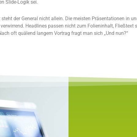
en Slide-Logik sei.
 steht der General nicht allein. Die meisten Präsentationen in 
, verwirrend. Headlines passen nicht zum Folieninhalt, Fließtext
 Nach oft quälend langem Vortrag fragt man sich „Und nun?“