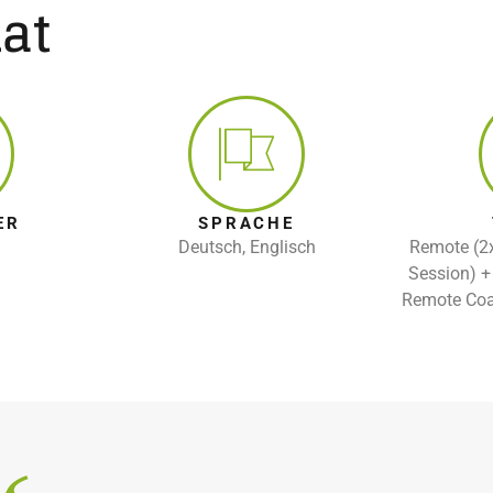
at
ER
SPRACHE
Deutsch, Englisch
Remote (2x
Session) +
Remote Coa