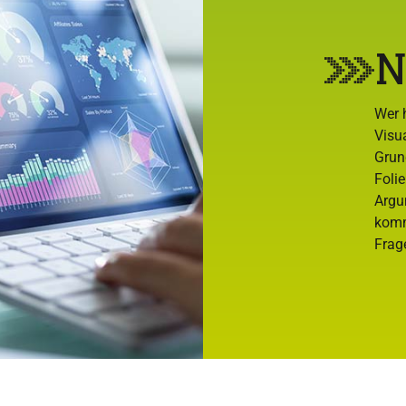
N
Wer 
Visu
Grun
Foli
Argu
komm
Frag